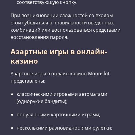
соответствующую кнопку.
При возникновении сложностей со входом
стоит убедиться в правильности введённых
комбинаций или воспользоваться средствами
восстановления пароля.
Азартные игры в онлайн-
казино
Азартные игры в онлайн-казино Monoslot
представлены:
классическими игровыми автоматами
(однорукие бандиты);
популярными карточными играми;
несколькими разновидностями рулетки;