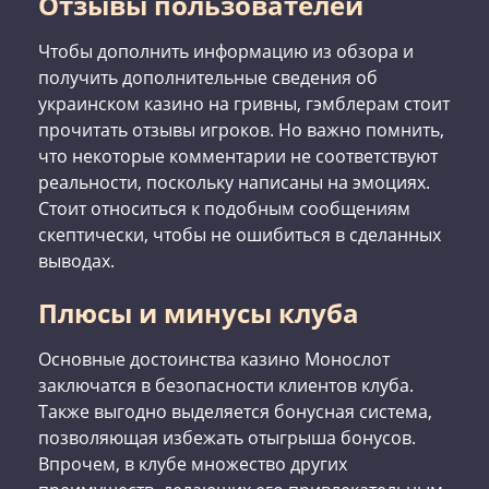
Отзывы пользователей
Чтобы дополнить информацию из обзора и
получить дополнительные сведения об
украинском казино на гривны, гэмблерам стоит
прочитать отзывы игроков. Но важно помнить,
что некоторые комментарии не соответствуют
реальности, поскольку написаны на эмоциях.
Стоит относиться к подобным сообщениям
скептически, чтобы не ошибиться в сделанных
выводах.
Плюсы и минусы клуба
Основные достоинства казино Монослот
заключатся в безопасности клиентов клуба.
Также выгодно выделяется бонусная система,
позволяющая избежать отыгрыша бонусов.
Впрочем, в клубе множество других