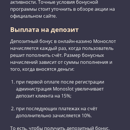
активности. Точные условия бонусной
программы стоит уточнить в обзоре акции на
официальном сайте.
Выплата на депозит
Депозитный бонус в онлайн-казино Монослот
начисляется каждый раз, когда пользователь
решит пополнить счёт. Размер бонусных
начислений зависит от суммы пополнения и
того, когда вносятся деньги:
при первой оплате после регистрации
администрация Monoslot увеличивает
депозит клиента на 15%;
при последующих платежах на счёт
дополнительно зачисляется 10%.
То есть, чтобы получить депозитный бонус,