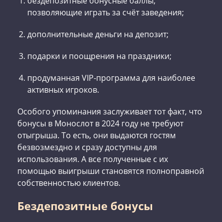
бездепозитные бонусные баллы,
позволяющие играть за счёт заведения;
дополнительные деньги на депозит;
подарки и поощрения на праздники;
продуманная VIP-программа для наиболее
активных игроков.
Особого упоминания заслуживает тот факт, что
бонусы в Монослот в 2024 году не требуют
отыгрыша. То есть, они выдаются гостям
безвозмездно и сразу доступны для
использования. А все полученные с их
помощью выигрыши становятся полноправной
собственностью клиентов.
Бездепозитные бонусы