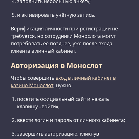
заполнить небольшую анкету;
и активировать учётную запись.
Верификация личности при регистрации не
требуется, но сотрудники Монослота могут
потребовать её позднее, уже после входа
клиента в личный кабинет.
Авторизация в Монослот
Чтобы совершить
вход в личный кабинет в
казино Монослот
, нужно:
посетить официальный сайт и нажать
клавишу «войти»;
ввести логин и пароль от личного кабинета;
завершить авторизацию, кликнув