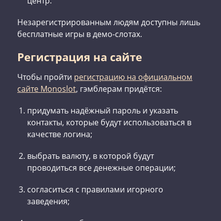
центр.
Незарегистрированным людям доступны лишь
бесплатные игры в демо-слотах.
Регистрация на сайте
Чтобы пройти
регистрацию на официальном
сайте Monoslot
, гэмблерам придётся:
придумать надёжный пароль и указать
контакты, которые будут использоваться в
качестве логина;
выбрать валюту, в которой будут
проводиться все денежные операции;
согласиться с правилами игорного
заведения;